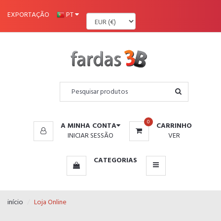
MENU
EXPORTAÇÃO
PT
0
A MINHA CONTA
CARRINHO
INICIAR SESSÃO
VER
CATEGORIAS
início
Loja Online