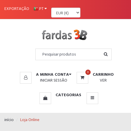
MENU
EXPORTAÇÃO
PT
0
A MINHA CONTA
CARRINHO
INICIAR SESSÃO
VER
CATEGORIAS
início
Loja Online