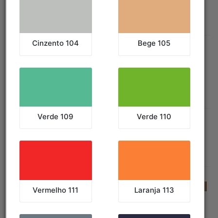
TABELAS:
Tabela de Cores
|
Tabela de Medidas
Coletes-Casacos
ORDENAR POR:
Preço
|
Popularidade
|
Alfabeticamente
FILTRAR POR COR:
EXIBIR TODAS AS CORES