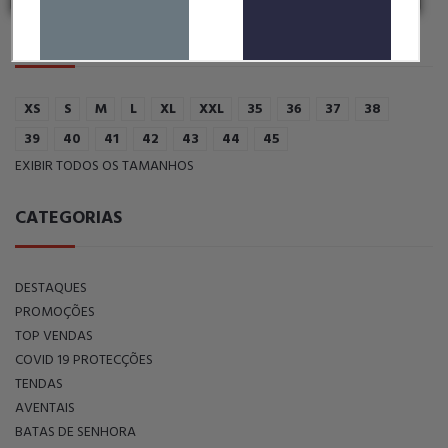
FILTRAR POR TAMANHO:
XS
S
M
L
XL
XXL
35
36
37
38
39
40
41
42
43
44
45
EXIBIR TODOS OS TAMANHOS
CATEGORIAS
DESTAQUES
PROMOÇÕES
TOP VENDAS
COVID 19 PROTECÇÕES
TENDAS
AVENTAIS
BATAS DE SENHORA