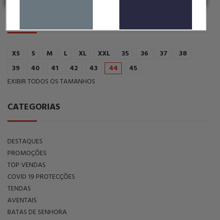
FILTRAR POR TAMANHO:
XS
S
M
L
XL
XXL
35
36
37
38
39
40
41
42
43
44
45
EXIBIR TODOS OS TAMANHOS
CATEGORIAS
DESTAQUES
PROMOÇÕES
TOP VENDAS
COVID 19 PROTECÇÕES
TENDAS
AVENTAIS
BATAS DE SENHORA