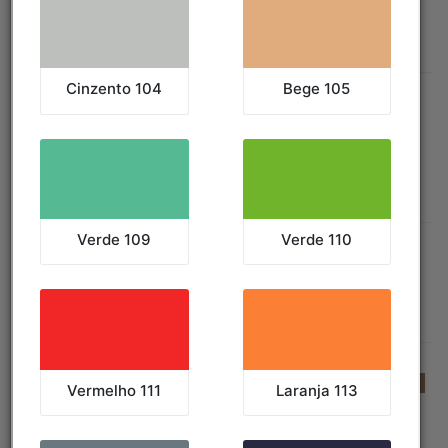
TABELAS:
Tabela de Cores
|
Tabela de Medidas
Coletes-Casacos
ORDENAR POR:
Preço
|
Popularidade
|
Alfabeticamente
FILTRAR POR COR:
EXIBIR TODAS AS CORES