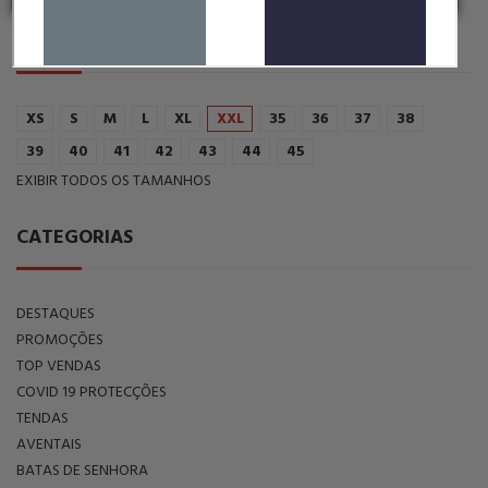
FILTRAR POR TAMANHO:
XS
S
M
L
XL
XXL
35
36
37
38
39
40
41
42
43
44
45
EXIBIR TODOS OS TAMANHOS
CATEGORIAS
DESTAQUES
PROMOÇÕES
TOP VENDAS
COVID 19 PROTECÇÕES
TENDAS
AVENTAIS
BATAS DE SENHORA