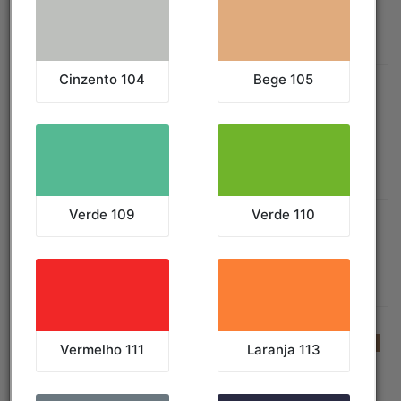
TABELAS:
Tabela de Cores
|
Tabela de Medidas
Coletes-Casacos
ORDENAR POR:
Preço
|
Popularidade
|
Alfabeticamente
FILTRAR POR COR:
EXIBIR TODAS AS CORES