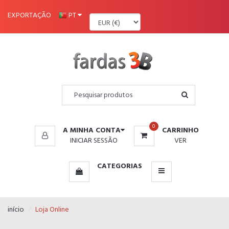
MENU
EXPORTAÇÃO
PT
0
A MINHA CONTA
CARRINHO
INICIAR SESSÃO
VER
CATEGORIAS
início
Loja Online