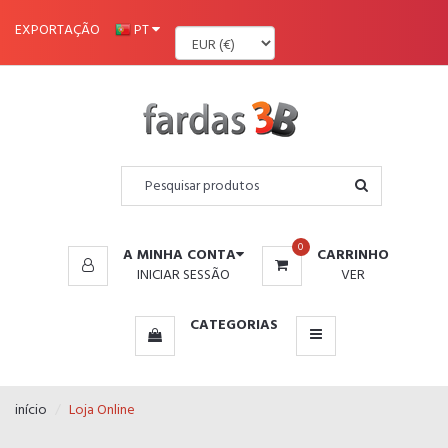
MENU
EXPORTAÇÃO
PT
0
A MINHA CONTA
CARRINHO
INICIAR SESSÃO
VER
CATEGORIAS
início
Loja Online