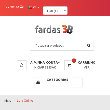
MENU
EXPORTAÇÃO
PT
0
A MINHA CONTA
CARRINHO
INICIAR SESSÃO
VER
CATEGORIAS
início
Loja Online