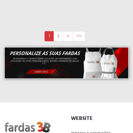
1
2
>
>>
WEBSITE