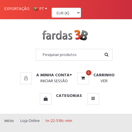
MENU
EXPORTAÇÃO
PT
0
A MINHA CONTA
CARRINHO
INICIAR SESSÃO
VER
CATEGORIAS
início
Loja Online
tn-22-518c-mm