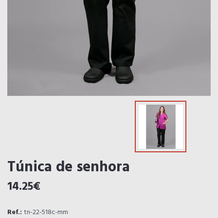
Túnica de senhora
14.25€
Ref.:
tn-22-518c-mm